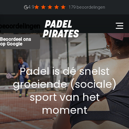
4.9
179 beoordelingen
beoordelingen
9
(179)
Beoordeel ons
op Google
Padel is dé snelst
groeiende (sociale)
sport van het
moment