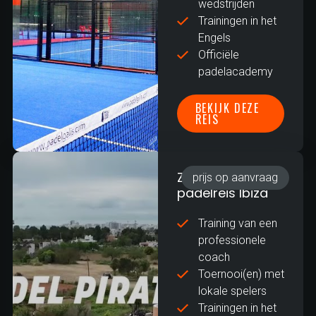
wedstrijden
Trainingen in het
Engels
Officiële
padelacademy
BEKIJK DEZE
REIS
Zakelijke
prijs op aanvraag
padelreis Ibiza
Training van een
professionele
coach
Toernooi(en) met
lokale spelers
Trainingen in het