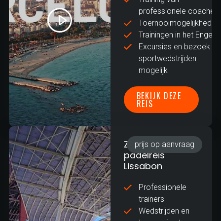
professionele coaches
Toernooimogelijkheden
Trainingen in het Engels
Excursies en bezoek
sportwedstrijden
mogelijk
BEKIJK DEZE
REIS
Zakelijke
prijs op aanvraag
padelreis
Lissabon
Professionele
trainers
Wedstrijden en