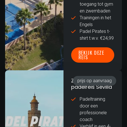
toegang tot gym
en zwembaden
Trainingen in het
Engels
Padel Pirates t-
shirt t.w.v. €24,99
BEKIJK DEZE
REIS
Zakelijke
prijs op aanvraag
padelreis Sevilla
Padeltraining
door een
professionele
coach
Verblijf in een 4-