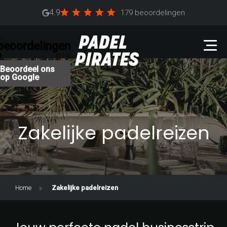
4.9
179 beoordelingen
beoordelingen
9
(179)
Beoordeel ons
op Google
Zakelijke padelreizen
Home
Zakelijke padelreizen