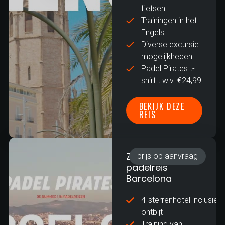
fietsen
Trainingen in het
Engels
Diverse excursie
mogelijkheden
Padel Pirates t-
shirt t.w.v. €24,99
BEKIJK DEZE
REIS
Zakelijke
prijs op aanvraag
padelreis
Barcelona
4-sterrenhotel inclusief
ontbijt
Training van