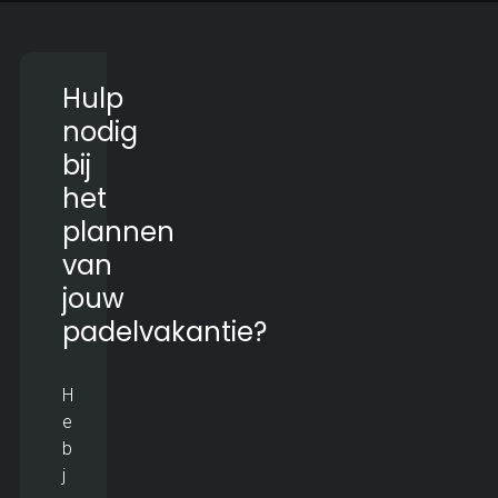
Hulp
nodig
bij
het
plannen
van
jouw
padelvakantie?
H
e
b
j