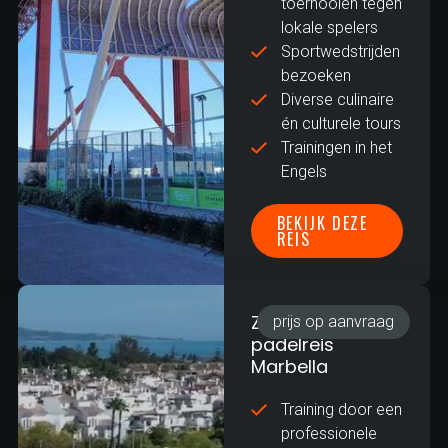
toernooien tegen
lokale spelers
Sportwedstrijden
bezoeken
Diverse culinaire
én culturele tours
Trainingen in het
Engels
BEKIJK DEZE
REIS
Zakelijke
prijs op aanvraag
padelreis
Marbella
Training door een
professionele