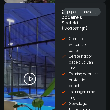
Zakelijke
prijs op aanvraag
padelreis
Seefeld
(Oostenrijk)
Combineer
wintersport en
padel!
Eerste indoor
padelclub van
Tirol
Training door een
professionele
coach
Trainingen in het
Engels
Geweldige
tapasbar in de