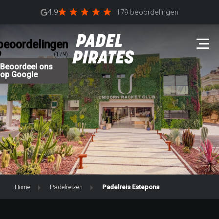
4.9
179 beoordelingen
beoordelingen
9
(179)
Beoordeel ons
op Google
Home
Padelreizen
Padelreis Estepona