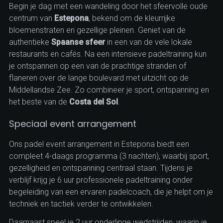
Begin je dag met een wandeling door het sfeervolle oude
centrum van
Estepona
, bekend om de kleurrijke
bloemenstraten en gezellige pleinen. Geniet van de
authentieke
Spaanse sfeer
in een van de vele lokale
restaurants en cafés. Na een intensieve padeltraining kun
je ontspannen op een van de prachtige stranden of
flaneren over de lange boulevard met uitzicht op de
Middellandse Zee. Zo combineer je sport, ontspanning en
het beste van de
Costa del Sol
.
1
/
5
Speciaal event arrangement
Ons padel event arrangement in Estepona biedt een
compleet 4-daags programma (3 nachten), waarbij sport,
gezelligheid en ontspanning centraal staan. Tijdens je
verblijf krijg je 6 uur professionele padeltraining onder
begeleiding van een ervaren padelcoach, die je helpt om je
techniek en tactiek verder te ontwikkelen.
Daarnaast speel je 2 uur onderlinge wedstrijden, waarin je