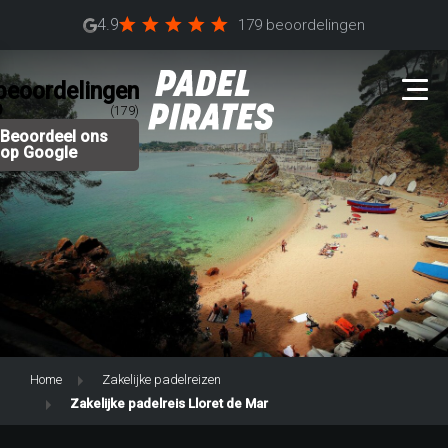
4.9
179 beoordelingen
beoordelingen
9
(179)
Beoordeel ons
op Google
Home
Zakelijke padelreizen
Zakelijke padelreis Lloret de Mar