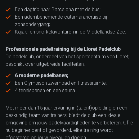
Een dagtrip naar Barcelona met de bus;
Een adembenemende catamarancruise bij
zonsondergang;
Kajak- en snorkelavonturen in de Middellandse Zee.
Professionele padeltraining bij de Lloret Padelclub
De padelclub, onderdeel van het sportcentrum van Lloret,
beschikt over uitgebreide faciliteiten:
6 moderne padelbanen;
1
/
5
Een Olympisch zwembad en fitnessruimte;
4 tennisbanen en een sauna.
Met meer dan 15 jaar ervaring in (talent)opleiding en een
deskundig team van trainers, biedt de club een ideale
omgeving om jouw padelvaardigheden te verbeteren. Of je
nu beginner bent of gevorderd, elke training wordt
afgestemd op jouw niveau en doelen.