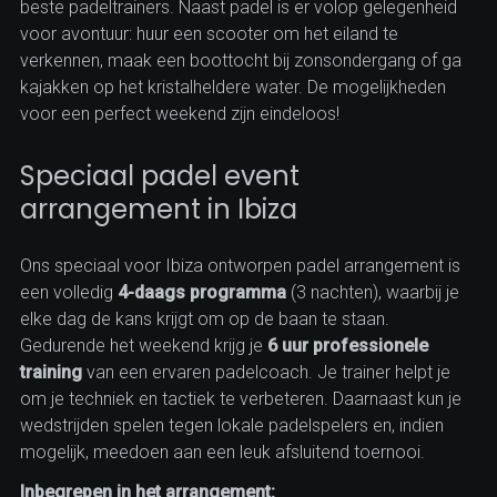
beste padeltrainers. Naast padel is er volop gelegenheid
voor avontuur: huur een scooter om het eiland te
verkennen, maak een boottocht bij zonsondergang of ga
kajakken op het kristalheldere water. De mogelijkheden
voor een perfect weekend zijn eindeloos!
Speciaal padel event
arrangement in Ibiza
1
/
5
Ons speciaal voor Ibiza ontworpen padel arrangement is
een volledig
4-daags programma
(3 nachten), waarbij je
elke dag de kans krijgt om op de baan te staan.
Gedurende het weekend krijg je
6 uur professionele
training
van een ervaren padelcoach. Je trainer helpt je
om je techniek en tactiek te verbeteren. Daarnaast kun je
wedstrijden spelen tegen lokale padelspelers en, indien
mogelijk, meedoen aan een leuk afsluitend toernooi.
Inbegrepen in het arrangement: