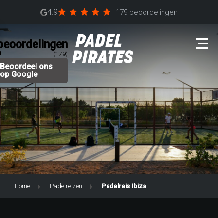
4.9
179 beoordelingen
beoordelingen
9
(179)
Beoordeel ons
op Google
Home
Padelreizen
Padelreis Ibiza