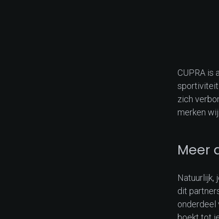
CUPRA is a
sportivitei
zich verbo
merken wij 
Meer d
Natuurlijk,
dit partne
onderdeel 
boekt tot j