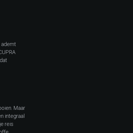
k ademt
t CUPRA
 dat
nooien. Maar
n integraal
e reis
offe