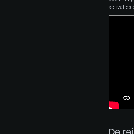
activaties
De re