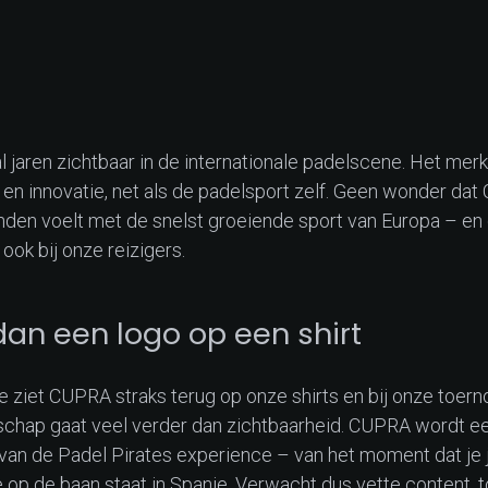
l jaren zichtbaar in de internationale padelscene. Het mer
t en innovatie, net als de padelsport zelf. Geen wonder da
nden voelt met de snelst groeiende sport van Europa – en
ook bij onze reizigers.
an een logo op een shirt
 je ziet CUPRA straks terug op onze shirts en bij onze toer
rschap gaat veel verder dan zichtbaarheid. CUPRA wordt ee
van de Padel Pirates experience – van het moment dat je j
e op de baan staat in Spanje. Verwacht dus vette content, t