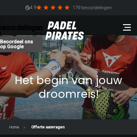
4.9
179 beoordelingen
beoordelingen
9
(179)
Beoordeel ons
op Google
Het begin van jouw
droomreis!
Home
Offerte aanvragen