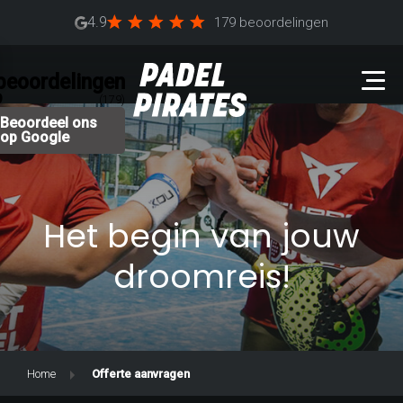
4.9
179 beoordelingen
beoordelingen
9
(179)
Beoordeel ons
op Google
Het begin van jouw
droomreis!
Home
Offerte aanvragen