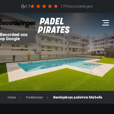
4.9
179 beoordelingen
beoordelingen
9
(179)
Beoordeel ons
op Google
Home
Padelreizen
Bandejaboys padelreis Marbella