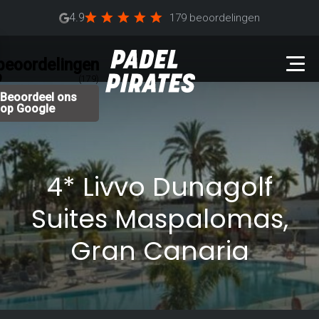
4.9
179 beoordelingen
beoordelingen
9
(179)
Beoordeel ons
op Google
4* Livvo Dunagolf
Suites Maspalomas,
Gran Canaria