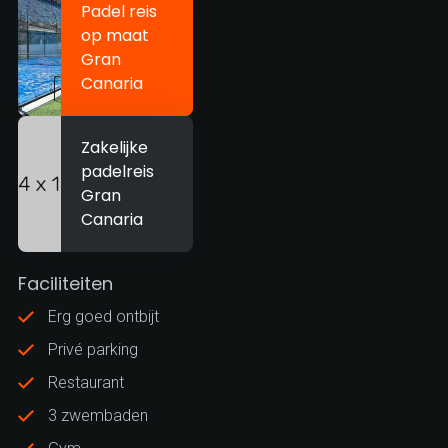
Padel reis
op maat
Gran
Canaria
Zakelijke
padelreis
Gran
Canaria
Faciliteiten
Erg goed ontbijt
Privé parking
Restaurant
3 zwembaden