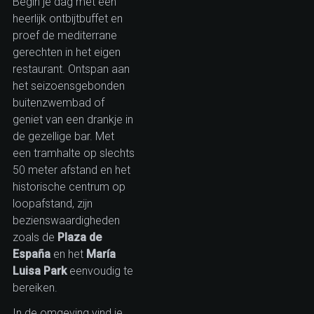
Begin je dag met een
heerlijk ontbijtbuffet en
proef de mediterrane
gerechten in het eigen
restaurant. Ontspan aan
het seizoensgebonden
buitenzwembad of
geniet van een drankje in
de gezellige bar. Met
een tramhalte op slechts
50 meter afstand en het
historische centrum op
loopafstand, zijn
bezienswaardigheden
zoals de
Plaza de
España
en het
María
Luisa Park
eenvoudig te
bereiken.
In de omgeving vind je