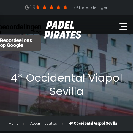
4.9
179 beoordelingen
beoordelingen
9
(179)
Beoordeel ons
op Google
4* Occidental Viapol
Sevilla
Home
Accommodaties
4* Occidental Viapol Sevilla