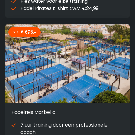
Fles water voor elke training
Padel Pirates t-shirt t.w.v. €24,99
695,-
v.a. €
Padelreis Marbella
7 uur training door een professionele
coach