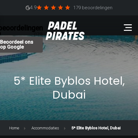
4.9
179 beoordelingen
beoordelingen
9
(179)
Beoordeel ons
op Google
5* Elite Byblos Hotel,
Dubai
Home
Accommodaties
5* Elite Byblos Hotel, Dubai