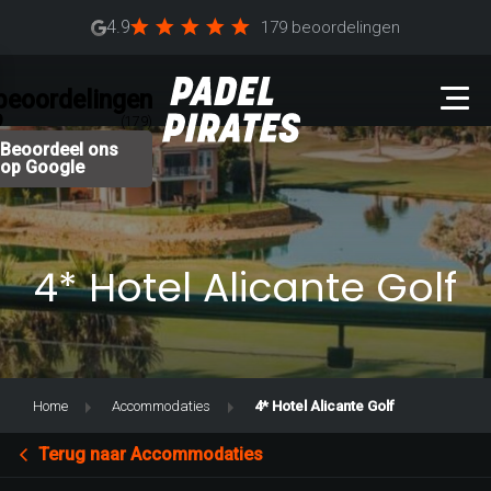
4.9
179 beoordelingen
beoordelingen
9
(179)
Beoordeel ons
op Google
4* Hotel Alicante Golf
Home
Accommodaties
4* Hotel Alicante Golf
Terug naar Accommodaties