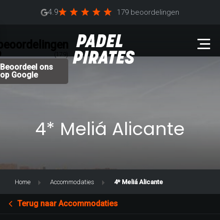
4.9
179 beoordelingen
beoordelingen
9
(179)
Beoordeel ons
op Google
4* Meliá Alicante
Home
Accommodaties
4* Meliá Alicante
Terug naar Accommodaties